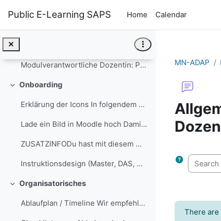
Skip to main content
Hinweis: Sie müssen mit einem personalisiertem Acc...
Public E-Learning SAPS
Home
Calendar
Herzlich Willkommen im Masternugget Adaptivität „Wie gestalte ich Medien für individuelles Lernen – mit und ohne KI?“
Collapse
Prof. Dr, Tina Seufert Wir, das Lehr-Lernforschung...
MN-ADAP
Modulverantwortliche Dozentin: Prof. Dr. Tina Seuf...
Onboarding
Collapse
Allgem
Erklärung der Icons In folgendem Abschnitt wird di...
Dozen
Lade ein Bild in Moodle hoch Damit wir uns in Mood...
ZUSATZINFODu hast mit diesem Masternugget Adaptivi...
Completio
Search f
Instruktionsdesign (Master, DAS, Module) Informationen, Netzwerken und Organisatorisches
Organisatorisches
Collapse
Ablaufplan / Timeline Wir empfehlen Dir folgenden ...
There are 