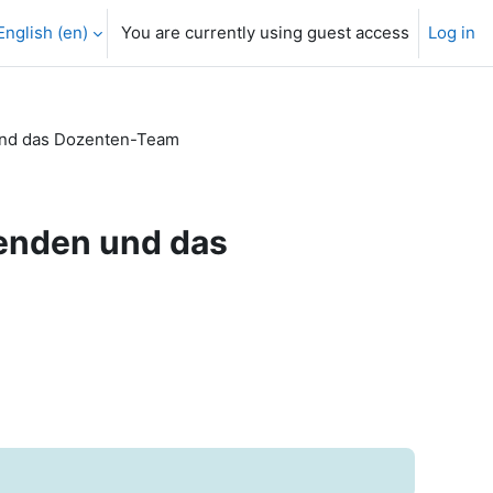
English ‎(en)‎
You are currently using guest access
Log in
und das Dozenten-Team
menden und das