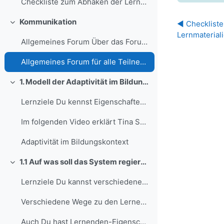
Checkliste zum Abhaken der Lernmaterialien und Aufgaben
Kommunikation
◀︎ Checklist
Collapse
Lernmaterial
Allgemeines Forum Über das Forum können alle Teiln...
Allgemeines Forum für alle Teilnehmenden und das Dozenten-Team
1. Modell der Adaptivität im Bildungskontext
Collapse
Lernziele Du kennst Eigenschaften und Merkmale, au...
Im folgenden Video erklärt Tina Seufert das Modell...
Adaptivität im Bildungskontext
1.1 Auf was soll das System regieren?
Collapse
Lernziele Du kannst verschiedene Arten von Lernend...
Verschiedene Wege zu den Lernenden-EigenschaftenDe...
Auch Du hast Lernenden-Eigenschaften Beim ersten L...